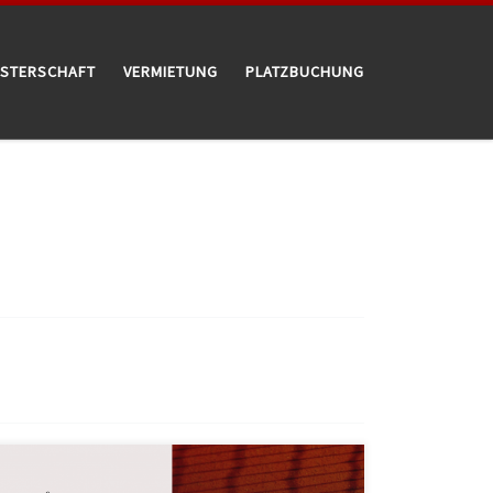
ISTERSCHAFT
VERMIETUNG
PLATZBUCHUNG