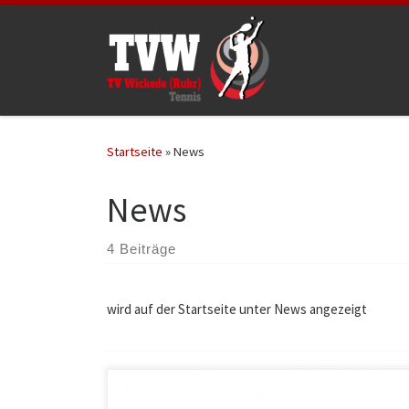
Zum Inhalt springen
Startseite
»
News
News
4 Beiträge
wird auf der Startseite unter News angezeigt