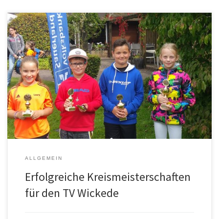
Vom 02.09. -03.09. wurde beim TC Arnsberg der Orange Cup ( U9)
und Green Cup (U10) ausgetragen. Für den TV Wickede sehr
erfolgreich, konnten doch gleich 4 Pokale mit nach Hause
genommen werden. Rüzgar Balaban spielte sich beim Orange
Cup bis ins Finale und musste sich hauchdünn im Matchtiebreak
geschlagen geben und […]
ALLGEMEIN
Erfolgreiche Kreismeisterschaften
für den TV Wickede