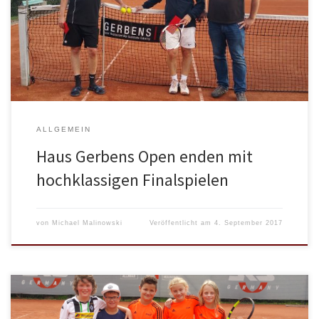
Finalspiele bei den letzten spätsommerlichen Sommerstrahlen.
Das Finale der Herren 50 bestritten Frederic Meyer vom Skiclub
Werl und Oliver Nägele vom TC Menden. Meyer und Nägele
lieferten sich ein, an Spannung nicht zu […]
ALLGEMEIN
Haus Gerbens Open enden mit
hochklassigen Finalspielen
von
Michael Malinowski
Veröffentlicht am
4. September 2017