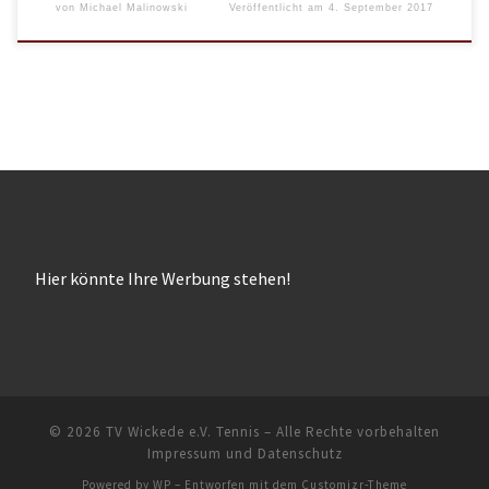
von
Michael Malinowski
Veröffentlicht am
4. September 2017
Hier könnte Ihre Werbung stehen!
© 2026
TV Wickede e.V. Tennis
– Alle Rechte vorbehalten
Impressum und Datenschutz
Powered by
WP
– Entworfen mit dem
Customizr-Theme