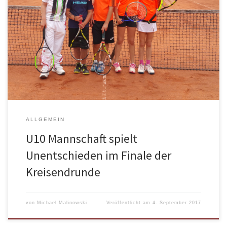
Am Freitag, den 01.09.2017 wurde das Finale der Endrunde beim
TC Marsberg ausgetragen. Die U10- Gemischt- Mannschaft des
TV Wickede qualifizierte sich mit einem 7:1 Erfolg über den
TC Blau-Weiß Sundern. Finalgegner TC Marsberg siegte ebenfalls
im Halbfinale 7:1 über den TC Blau-Weiß Sundern 2 . Das Finale
wurde in Marsberg ausgetragen und entwickelte […]
ALLGEMEIN
U10 Mannschaft spielt
Unentschieden im Finale der
Kreisendrunde
von
Michael Malinowski
Veröffentlicht am
4. September 2017