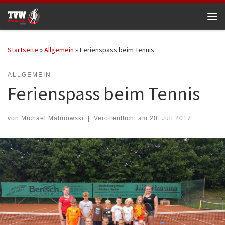
Zum Inhalt springen
Me
Startseite
»
Allgemein
»
Ferienspass beim Tennis
ALLGEMEIN
Ferienspass beim Tennis
von
Michael Malinowski
|
Veröffentlicht am
20. Juli 2017