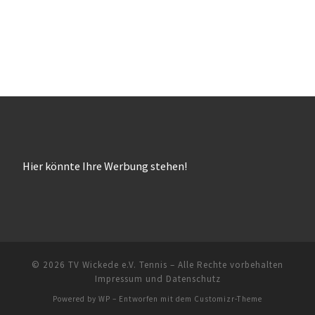
Hier könnte Ihre Werbung stehen!
© 2026
TV Wickede e.V. Tennis
– Alle Rechte vorbehalten
Impressum und Datenschutz
Powered by
WP
– Entworfen mit dem
Customizr-Theme