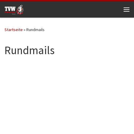
Zum Inhalt springen
Me
Startseite
»
Rundmails
Rundmails