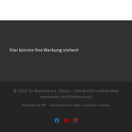
Hier könnte Ihre Werbung stehen!
© 2026
TV Wickede e.V. Tennis
– Alle Rechte vorbehalten
Impressum und Datenschutz
Powered by
WP
– Entworfen mit dem
Customizr-Theme