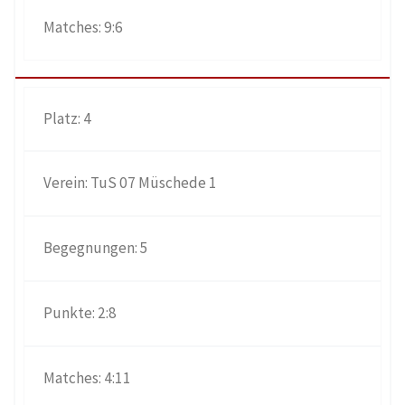
9:6
4
TuS 07 Müschede 1
5
2:8
4:11