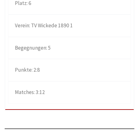
6
TV Wickede 1890 1
5
2:8
3:12