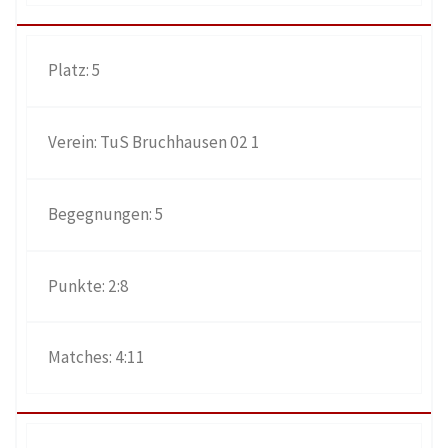
5
TuS Bruchhausen 02 1
5
2:8
4:11