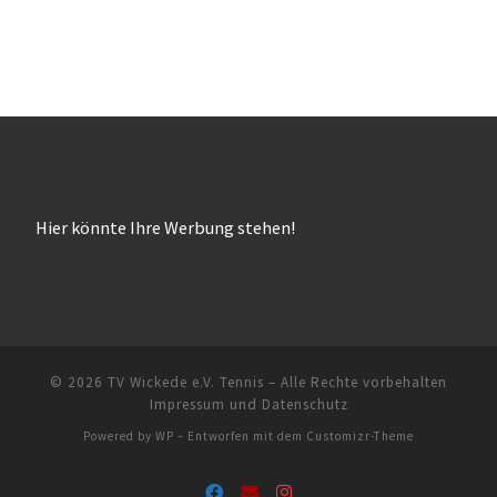
Hier könnte Ihre Werbung stehen!
© 2026
TV Wickede e.V. Tennis
– Alle Rechte vorbehalten
Impressum und Datenschutz
Powered by
WP
– Entworfen mit dem
Customizr-Theme