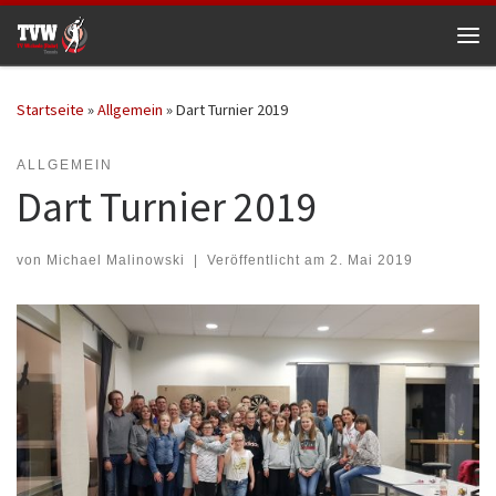
Zum Inhalt springen
Me
Startseite
»
Allgemein
»
Dart Turnier 2019
ALLGEMEIN
Dart Turnier 2019
von
Michael Malinowski
|
Veröffentlicht am
2. Mai 2019