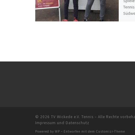
Spiele
Tennis
Südwes
11.05.
© 2026
TV Wickede e.V. Tennis
– Alle Rechte vorbeh
Impressum und Datenschutz
Powered by
WP
– Entworfen mit dem
Customizr-Theme