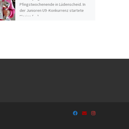
Pfingstwochenende in Lüdenscheid. In
der Junioren U9 -Konkurrenz startete
Florian […]