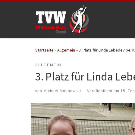
Zum Inhalt springen
Startseite
»
Allgemein
»
3. Platz für Linda Lebedev bei
ALLGEMEIN
3. Platz für Linda L
von
Michael Malinowski
|
Veröffentlicht am
15. Feb