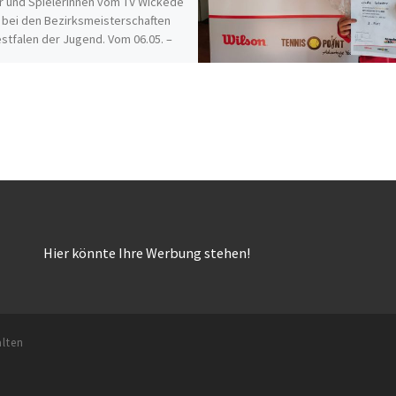
r und Spielerinnen vom TV Wickede
 bei den Bezirksmeisterschaften
tfalen der Jugend. Vom 06.05. –
 fanden […]
Hier könnte Ihre Werbung stehen!
alten