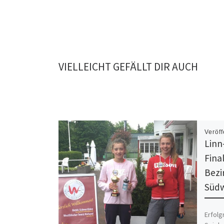
VIELLEICHT GEFÄLLT DIR AUCH
Veröff
Linn
Fina
Bezi
Südw
Erfolg