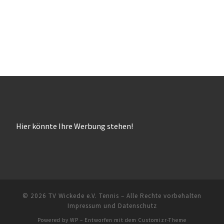
Hier könnte Ihre Werbung stehen!
© 2026
TV Wickede e.V. Tennis
– Alle Rechte vorbehalten
Impressum und Datenschutz
Powered by
WP
– Entworfen mit dem
Customizr-Theme